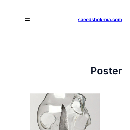
رفتن
به
محتوا
saeedshokrnia.com
Poster